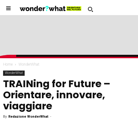
Home
WonderWhat
WonderWhat
TRAINing for Future –
Orientare, innovare,
viaggiare
By
Redazione WonderWhat
-