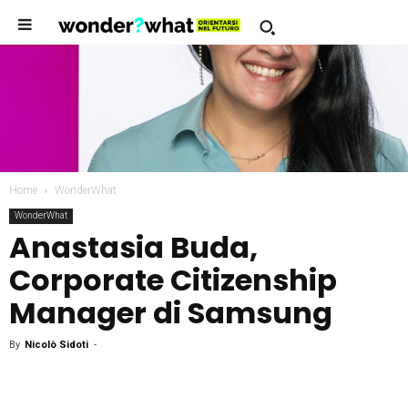
Home
WonderWhat
WonderWhat
Anastasia Buda,
Corporate Citizenship
Manager di Samsung
By
Nicolò Sidoti
-