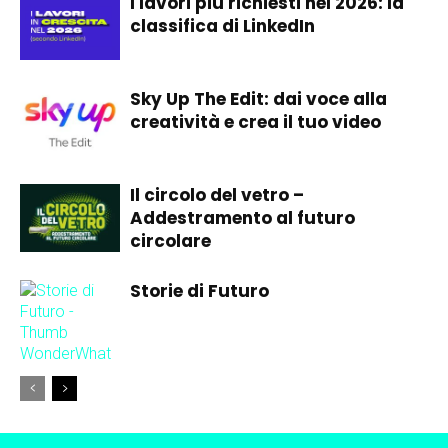
I lavori più richiesti nel 2026: la
classifica di LinkedIn
Sky Up The Edit: dai voce alla
creatività e crea il tuo video
Il circolo del vetro –
Addestramento al futuro
circolare
Storie di Futuro