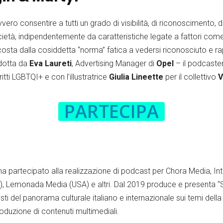
vvero consentire a tutti un grado di visibilità, di riconoscimento,
ocietà, indipendentemente da caratteristiche legate a fattori come 
scosta dalla cosiddetta “norma” fatica a vedersi riconosciuto e 
odotta da
Eva Laureti
, Advertising Manager di
Opel
– il podcaste
iritti LGBTQI+ e con l’illustratrice
Giulia Lineette
per il collettivo
V
PARTECIPA
 partecipato alla realizzazione di podcast per Chora Media, Int
UK), Lemonada Media (USA) e altri. Dal 2019 produce e presenta “S
i del panorama culturale italiano e internazionale sui temi della di
produzione di contenuti multimediali.