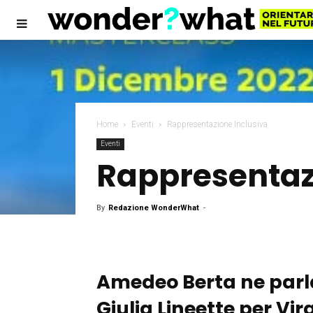
Home
Eventi
Rappresentazione Inclusiva
Eventi
Rappresentaz
By
Redazione WonderWhat
-
Amedeo Berta
ne parl
Giulia Lineette
per
Vir