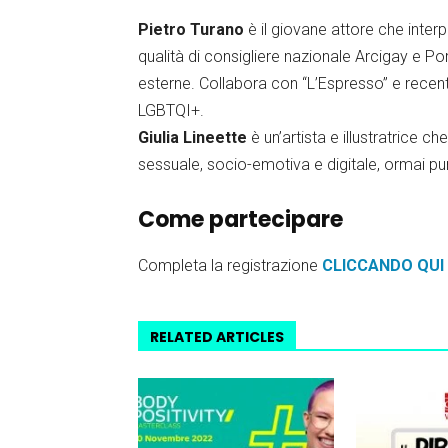
Pietro Turano
è il giovane attore che interp
qualità di consigliere nazionale Arcigay e Po
esterne. Collabora con “L’Espresso” e recen
LGBTQI+.
Giulia Lineette
è un’artista e illustratrice c
sessuale, socio-emotiva e digitale, ormai pu
Come partecipare
Completa la registrazione
CLICCANDO QUI
RELATED ARTICLES