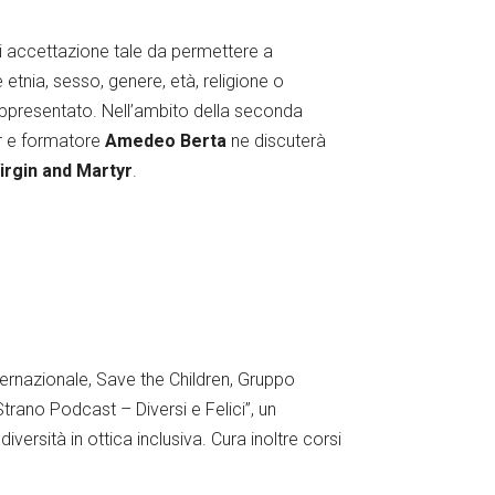
 di accettazione tale da permettere a
etnia, sesso, genere, età, religione o
rappresentato. Nell’ambito della seconda
r e formatore
Amedeo Berta
ne discuterà
irgin and Martyr
.
ernazionale, Save the Children, Gruppo
trano Podcast – Diversi e Felici”, un
versità in ottica inclusiva. Cura inoltre corsi