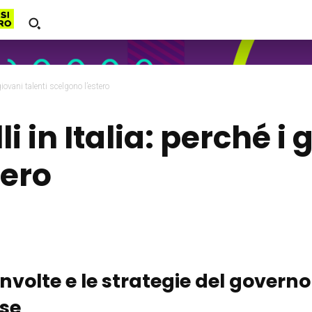
 giovani talenti scelgono l’estero
i in Italia: perché i 
tero
nvolte e le strategie del governo
ese