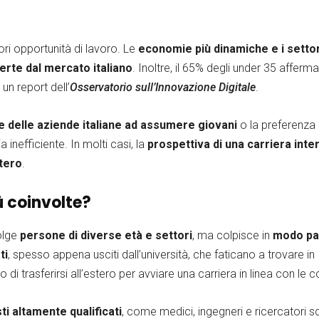
liori opportunità di lavoro. Le
economie più dinamiche e i settor
ferte dal mercato italiano
. Inoltre, il 65% degli under 35 afferm
un report dell’
Osservatorio sull’Innovazione Digitale
.
 delle aziende italiane ad assumere giovani
o la preferenza 
inefficiente. In molti casi, la
prospettiva di una carriera inte
stero
.
ù coinvolte?
olge
persone di diverse età e settori
, ma colpisce in
modo par
ti
, spesso appena usciti dall’università, che faticano a trovare in 
no di trasferirsi all’estero per avviare una carriera in linea con l
i altamente qualificati
, come medici, ingegneri e ricercatori sci