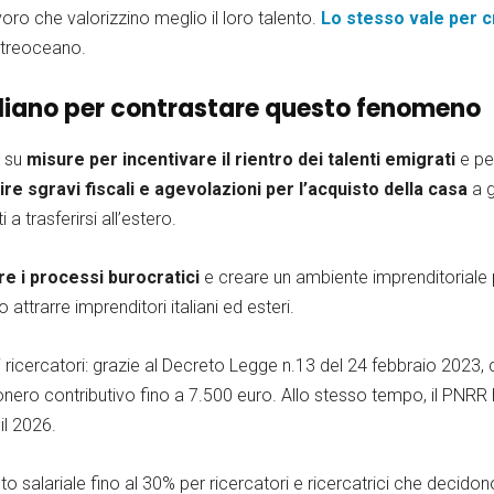
oro che valorizzino meglio il loro talento.
Lo stesso vale per c
oltreoceano.
aliano per contrastare questo fenomeno
o su
misure per incentivare il rientro dei talenti emigrati
e p
rire sgravi fiscali e agevolazioni per l’acquisto della casa
a g
a trasferirsi all’estero.
re i processi burocratici
e creare un ambiente imprenditoriale p
 attrarre imprenditori italiani ed esteri.
ani ricercatori: grazie al Decreto Legge n.13 del 24 febbraio 202
ero contributivo fino a 7.500 euro. Allo stesso tempo, il PNRR h
il 2026.
salariale fino al 30% per ricercatori e ricercatrici che decidono 