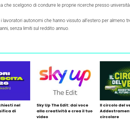
ea che scelgono di condurre le proprie ricerche presso università 
che i lavoratori autonomi che hanno vissuto all’estero per almeno t
nni, senza limiti sul reddito annuo.
ichiesti nel
Sky Up The Edit: dai voce
Il circolo del v
sifica di
alla creatività e crea il tuo
Addestrament
video
circolare