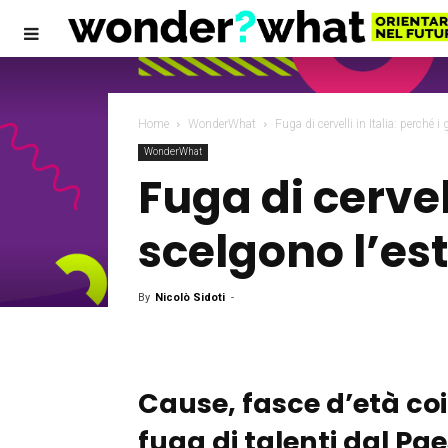
Home
WonderWhat
Fuga di cervelli in Italia: perché i
WonderWhat
Fuga di cervell
scelgono l’es
By
Nicolò Sidoti
-
Cause, fasce d’età coi
fuga di talenti dal Pa